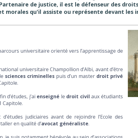
Partenaire de justice, il est le défenseur des droi
t morales qu'il assiste ou représente devant les i
arcours universitaire orienté vers l’apprentissage de
t national universitaire Champollion d’Albi, avant d’être
de
sciences criminelles
puis d’un master
droit privé
apitole.
n d’études, j’ai
enseigné
le
droit civil
aux étudiants
1 Capitole.
t d’études judiciaires avant de rejoindre l’Ecole des
ller en qualité d’
avocat
généraliste
.
on, je suis notamment bénévole au sein d’associations